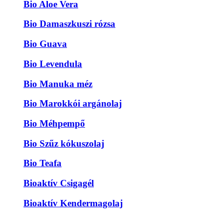
Bio Aloe Vera
Bio Damaszkuszi rózsa
Bio Guava
Bio Levendula
Bio Manuka méz
Bio Marokkói argánolaj
Bio Méhpempő
Bio Szűz kókuszolaj
Bio Teafa
Bioaktív Csigagél
Bioaktív Kendermagolaj