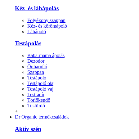
Kéz- és lábápolás
Folyékony szappan
Kéz- és körömápoló
Lábápoló
Testápolás
Baba-mama ápolás
Dezodor
Önbarnító
Szappan
Testápoló
Testápoló olaj
Testápoló vaj
Testradír
Törlőkendő
Tusfürdő
+
Dr Organic termékcsaládok
Aktív szén