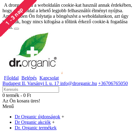
A drorganic.hu a weboldalán cookie-kat használ annak érdekében,
hogy a weboldal a lehető legjobb felhasználói élményt nyújtsa.
Amennyiben Ön folytatja a böngészést a weboldalunkon, azt úgy
tekintjük, hogy nincs kifogása a tőlünk érkező cookie-k fogadása
ellen.
Főoldal
Belépés
Kapcsolat
Budapest II. Varsányi I. u. 17 info@drorganic.hu
+36706765050
0 termék - 0 Ft
Az Ön kosara üres!
Menű
Dr Organic újdonságok
+
Dr Organic akciók
+
Dr. Organic termékek