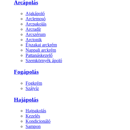
Arcápolás
Ajakápoló
Arclemosó
Arcpakolás
Arcradír
Arcszérum
Arctonik
Éjszakai arckrém
Nappali arckrém
Pattanáskezelő
Szemkörnyék ápoló
Fogápolás
Fogkrém
Szájvíz
Hajápolás
Hajpakolás
Kezelés
Kondicionáló
Sampon