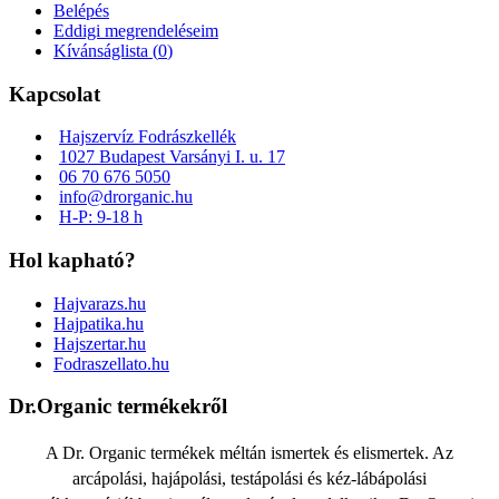
Belépés
Eddigi megrendeléseim
Kívánságlista (
0
)
Kapcsolat
Hajszervíz Fodrászkellék
1027 Budapest Varsányi I. u. 17
06 70 676 5050
info@drorganic.hu
H-P: 9-18 h
Hol kapható?
Hajvarazs.hu
Hajpatika.hu
Hajszertar.hu
Fodraszellato.hu
Dr.Organic termékekről
A Dr. Organic termékek méltán ismertek és elismertek. Az
arcápolási, hajápolási, testápolási és kéz-lábápolási