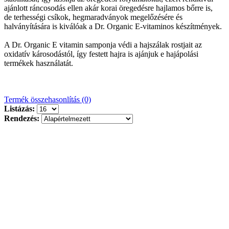
ajánlott ráncosodás ellen akár korai öregedésre hajlamos bőrre is,
de terhességi csíkok, hegmaradványok megelőzésére és
halványítására is kiválóak a Dr. Organic E-vitaminos készítmények.
A Dr. Organic E vitamin samponja védi a hajszálak rostjait az
oxidatív károsodástól, így festett hajra is ajánjuk e hajápolási
termékek használatát.
Termék összehasonlítás (0)
Listázás:
Rendezés: