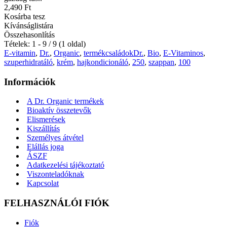
2,490 Ft
Kosárba tesz
Kívánságlistára
Összehasonlítás
Tételek: 1 - 9 / 9 (1 oldal)
E-vitamin
,
Dr.
,
Organic
,
termékcsaládokDr.
,
Bio
,
E-Vitaminos
,
szuperhidratáló
,
krém
,
hajkondicionáló
,
250
,
szappan
,
100
Információk
A Dr. Organic termékek
Bioaktív összetevők
Elismerések
Kiszállítás
Személyes átvétel
Elállás joga
ÁSZF
Adatkezelési tájékoztató
Viszonteladóknak
Kapcsolat
FELHASZNÁLÓI FIÓK
Fiók