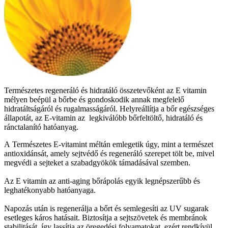
Természetes regeneráló és hidratáló összetevőként az E vitamin
mélyen beépül a bőrbe és gondoskodik annak megfelelő
hidratáltságáról és rugalmasságáról. Helyreállítja a bőr egészséges
állapotát, az E-vitamin az legkiválóbb bőrfeltöltő, hidratáló és
ránctalanító hatóanyag.
A Természetes E-vitamint méltán emlegetik úgy, mint a természet
antioxidánsát, amely sejtvédő és regeneráló szerepet tölt be, mivel
megvédi a sejteket a szabadgyökök támadásával szemben.
Az E vitamin az anti-aging bőrápolás egyik legnépszerűbb és
leghatékonyabb hatóanyaga.
Napozás után is regenerálja a bőrt és semlegesíti az UV sugarak
esetleges káros hatásait. Biztosítja a sejtszövetek és membránok
stabilitását, így lassítja az öregedési folyamatokat, ezért rendkívül