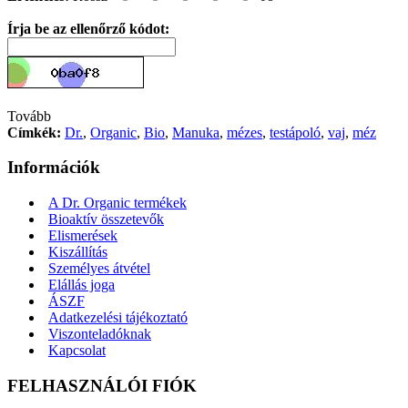
Írja be az ellenőrző kódot:
Tovább
Címkék:
Dr.
,
Organic
,
Bio
,
Manuka
,
mézes
,
testápoló
,
vaj
,
méz
Információk
A Dr. Organic termékek
Bioaktív összetevők
Elismerések
Kiszállítás
Személyes átvétel
Elállás joga
ÁSZF
Adatkezelési tájékoztató
Viszonteladóknak
Kapcsolat
FELHASZNÁLÓI FIÓK