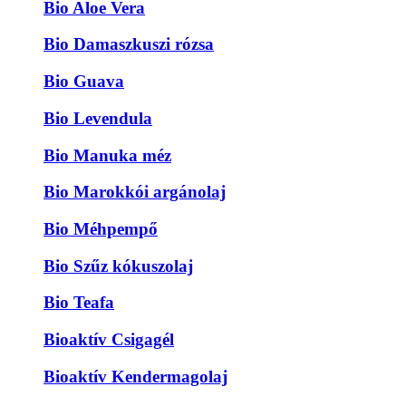
Bio Aloe Vera
Bio Damaszkuszi rózsa
Bio Guava
Bio Levendula
Bio Manuka méz
Bio Marokkói argánolaj
Bio Méhpempő
Bio Szűz kókuszolaj
Bio Teafa
Bioaktív Csigagél
Bioaktív Kendermagolaj