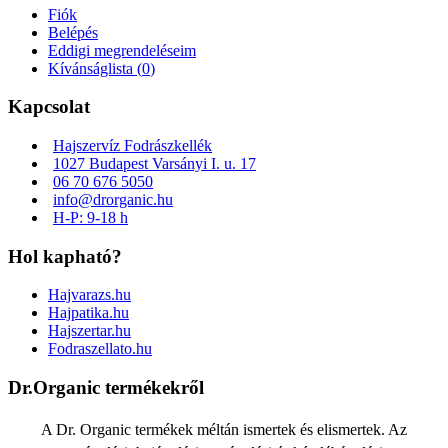
Fiók
Belépés
Eddigi megrendeléseim
Kívánságlista (
0
)
Kapcsolat
Hajszervíz Fodrászkellék
1027 Budapest Varsányi I. u. 17
06 70 676 5050
info@drorganic.hu
H-P: 9-18 h
Hol kapható?
Hajvarazs.hu
Hajpatika.hu
Hajszertar.hu
Fodraszellato.hu
Dr.Organic termékekről
A Dr. Organic termékek méltán ismertek és elismertek. Az