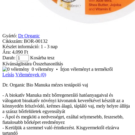
Gyártó:
Dr Organic
Cikkszám:
BOR-00132
Készlet információ:
1 - 3 nap
Ára: 4,090 Ft
Darab:
Kosárba tesz
Kívánságlistára
Összehasonlítás
0 vélemény
•
Írjon véleményt a termékről
Leírás
Vélemények (0)
Dr. Organic Bio Manuka mézes testápoló vaj
- A biokatív Manuka méz bőrregeneráló hatóanyagaival és
válogatott bioakatív növényi kivonatok keverékével készült az a
könnyedén felszívódó, krémes álagú, tápláló vaj, mely helyre állítja
a száraz bőrfelületek egyensúlyát
- Ápol és megköti a nedvességet, ezáltal selymesebb, feszesebb,
fiatalosabb bőrképet eredményez
- Kerüljük a szemmel való érintkezést. Kisgyermektől elzárva
tartandó