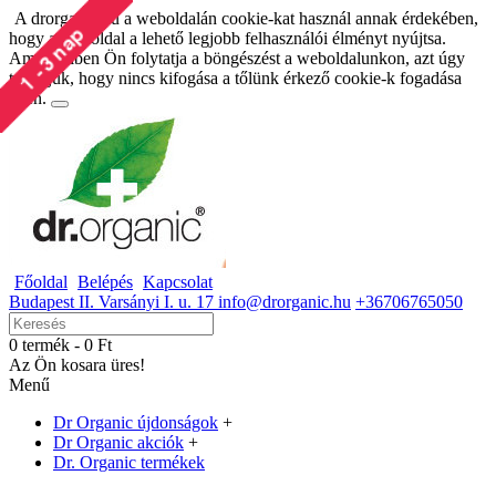
A drorganic.hu a weboldalán cookie-kat használ annak érdekében,
hogy a weboldal a lehető legjobb felhasználói élményt nyújtsa.
Amennyiben Ön folytatja a böngészést a weboldalunkon, azt úgy
tekintjük, hogy nincs kifogása a tőlünk érkező cookie-k fogadása
ellen.
Főoldal
Belépés
Kapcsolat
Budapest II. Varsányi I. u. 17 info@drorganic.hu
+36706765050
0 termék - 0 Ft
Az Ön kosara üres!
Menű
Dr Organic újdonságok
+
Dr Organic akciók
+
Dr. Organic termékek