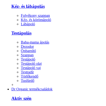
Kéz- és lábápolás
Folyékony szappan
Kéz- és körömápoló
Lábápoló
Testápolás
Baba-mama ápolás
Dezodor
Önbarnító
Szappan
Testápoló
Testápoló olaj
Testápoló vaj
Testradír
Törlőkendő
Tusfürdő
+
Dr Organic termékcsaládok
Aktív szén