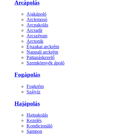
Arcápolás
Ajakápoló
Arclemosó
Arcpakolás
Arcradír
Arcszérum
Arctonik
Éjszakai arckrém
Nappali arckrém
Pattanáskezelő
Szemkörnyék ápoló
Fogápolás
Fogkrém
Szájvíz
Hajápolás
Hajpakolás
Kezelés
Kondicionáló
Sampon